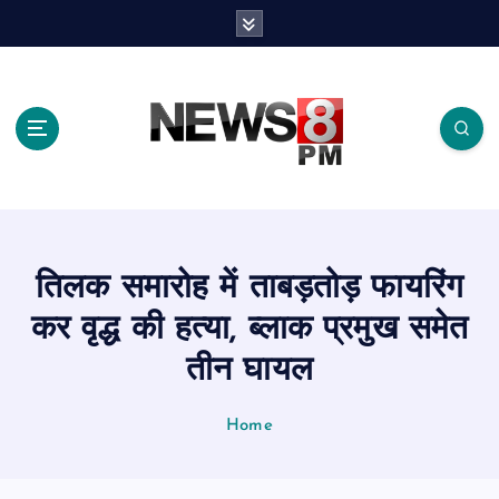
S
k
i
p
t
o
c
o
n
t
e
तिलक समारोह में ताबड़तोड़ फायरिंग
n
t
कर वृद्ध की हत्या, ब्लाक प्रमुख समेत
तीन घायल
Home