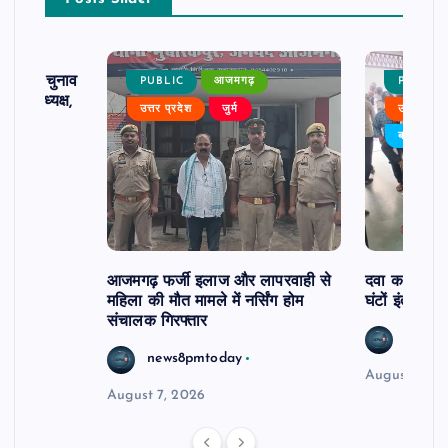
ढ़ का चुनाव
PUBLIC
आजमगढ़
PUBLIC
 बने अध्यक्ष,
उत्तर प्रदेश
जुर्म
उत्तर प्रदे
र्विरोध
बड़ी खबर
आजमगढ़ फर्जी इलाज और लापरवाही से
दवा कक्ष में ज
महिला की मौत मामले में नर्सिंग होम
घंटों इंतजार
संचालक गिरफ्तार
news8
news8pmtoday
August 6, 2
August 7, 2026