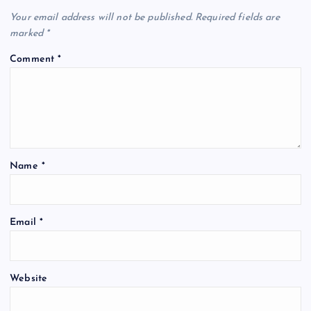
i
Your email address will not be published.
Required fields are
g
marked
*
Comment
*
a
t
i
Name
*
o
n
Email
*
Website