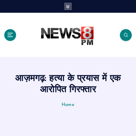
S
k
i
p
t
o
c
o
n
t
e
आज़मगढ़: हत्या के प्रयास में एक
n
t
आरोपित गिरफ्तार
Home