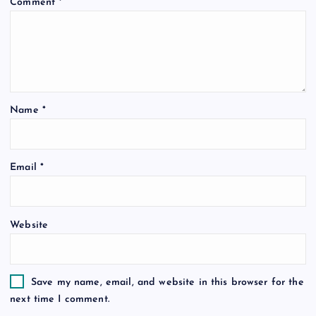
Comment
*
g
a
t
Name
*
i
o
Email
*
n
Website
Save my name, email, and website in this browser for the
next time I comment.