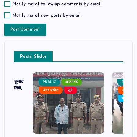
Notify me of follow-up comments by email.
Notify me of new posts by email.
Posts Slider
ढ़ का चुनाव
PUBLIC
आजमगढ़
PUBLIC
 बने अध्यक्ष,
उत्तर प्रदेश
जुर्म
उत्तर प्रदे
र्विरोध
बड़ी खबर