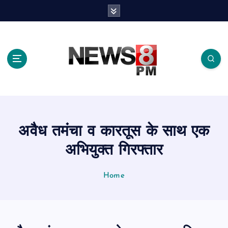
S
k
i
p
t
o
c
o
n
t
e
अवैध तमंचा व कारतूस के साथ एक
n
t
अभियुक्त गिरफ्तार
Home