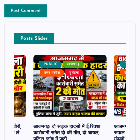
Posts Slider
PUBLIC
आजमगढ़
PUBLIC
उत्तर प्रदेश
दुर्घटना
उत्तर प्रदे
ोड़कर चोरी,
आजमगढ़: दो सड़क हादसों में ई-रिक्शा
आजमगढ़’मन की
से नकदी ले
कारोबारी समेत दो की मौत, दो घायल;
सफल आयोजन 
पुलिस जांच में जुटी
मंडलों को किय