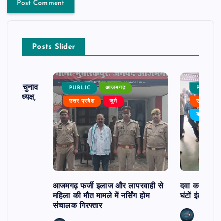
Posts Slider
ढ़ का चुनाव
PUBLIC
आजमगढ़
PUBLIC
 बने अध्यक्ष,
उत्तर प्रदेश
जुर्म
उत्तर प्रदे
र्विरोध
बड़ी खबर
आजमगढ़ फर्जी इलाज और लापरवाही से
दवा कक्ष में ज
महिला की मौत मामले में नर्सिंग होम
घंटों इंतजार
संचालक गिरफ्तार
news8