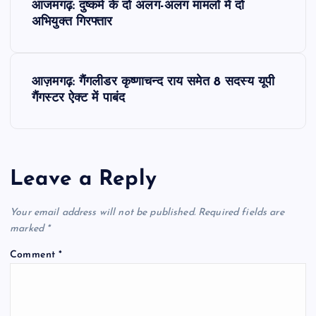
आजमगढ़: दुष्कर्म के दो अलग-अलग मामलों में दो
o
अभियुक्त गिरफ्तार
s
आज़मगढ़: गैंगलीडर कृष्णाचन्द राय समेत 8 सदस्य यूपी
t
गैंगस्टर ऐक्ट में पाबंद
n
a
Leave a Reply
v
Your email address will not be published.
Required fields are
i
marked
*
Comment
*
g
a