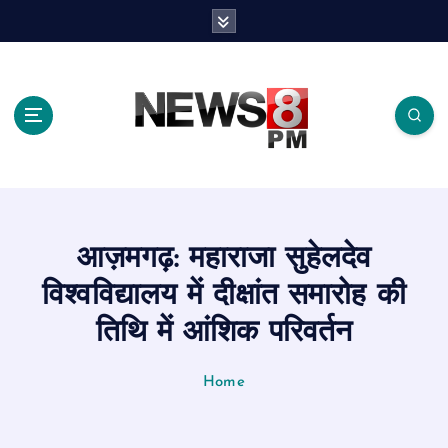
S
k
i
p
t
o
c
o
n
t
e
आज़मगढ़: महाराजा सुहेलदेव
n
t
विश्वविद्यालय में दीक्षांत समारोह की
तिथि में आंशिक परिवर्तन
Home