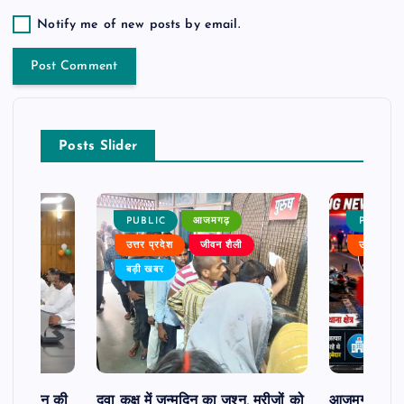
Notify me of new posts by email.
Posts Slider
PUBLIC
आजमगढ़
PUBLIC
ैली
उत्तर प्रदेश
जीवन शैली
उत्तर प्रदे
बड़ी खबर
दिव्यांगजन की
दवा कक्ष में जन्मदिन का जश्न, मरीजों को
आजमगढ़ अज्ञात