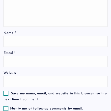
g
a
t
Name
*
i
o
Email
*
n
Website
Save my name, email, and website in this browser for the
next time I comment.
Notify me of follow-up comments by email.