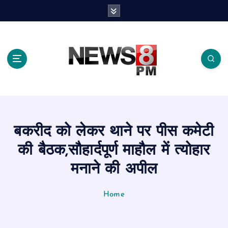
S
k
i
p
t
o
c
o
n
t
e
बकरीद को लेकर थाने पर पीस कमेटी
n
t
की बैठक,सौहार्दपूर्ण माहौल में त्योहार
मनाने की अपील
Home