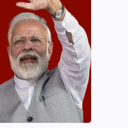
आजमगढ़ इजराइल में नौकरी दिलाने के नाम
भर्ती का झांसा,निजी रिक्रूटमेंट एजेंसी पर
मुकदमा दर्ज
news8pmtoday
August 5, 2026