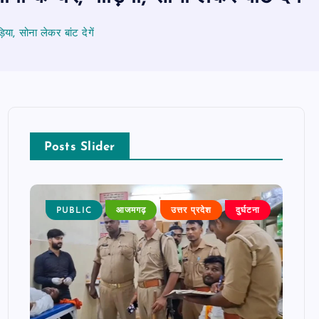
या, सोना लेकर बांट देगें
Posts Slider
 खबर
PUBLIC
आजमगढ़
उत्तर प्रदेश
दुर्घटना
P