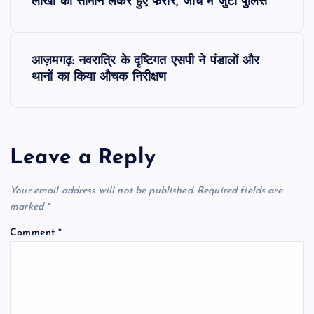
o
लाखों का सामान लेकर हुए फरार, जांच में जुटी पुलिस
s
आज़मगढ़: नवरात्रि के दृष्टिगत एसपी ने पंडालों और
t
थानों का किया औचक निरीक्षण
n
a
Leave a Reply
v
Your email address will not be published.
Required fields are
i
marked
*
Comment
*
g
a