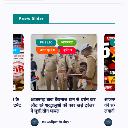
Posts Slider
PUBLIC
आजमगढ़
PUBLIC
बर
राज्य
उत्तर प्रदेश
दुर्घटना
उत्तर प्रदे
ी दिलाने के
आजमगढ़ बाबा बैद्यनाथ धाम से दर्शन कर
आजमगढ़ में 5 
ी रिक्रूटमेंट
लौट रहे श्रद्धालुओं की कार खड़े ट्रेलर
की सख्त कार्र
में घुसी,तीन घायल
लगानी होगी ह
news8pmtoday
news8