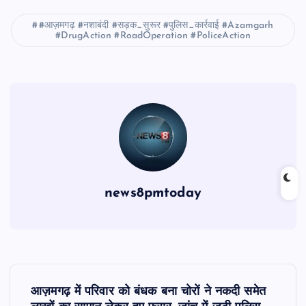
#आज़मगढ़ #नशाबंदी #सड़क_सुरूर #पुलिस_कार्रवाई #Azamgarh
#DrugAction #RoadOperation #PoliceAction
news8pmtoday
P
आज़मगढ़ में परिवार को बंधक बना चोरों ने नकदी समेत