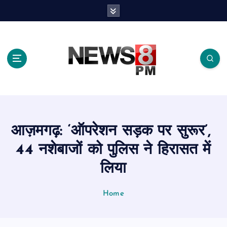
S
k
i
p
t
o
c
o
n
t
e
आज़मगढ़: ‘ऑपरेशन सड़क पर सुरूर’,
n
t
44 नशेबाजों को पुलिस ने हिरासत में
लिया
Home