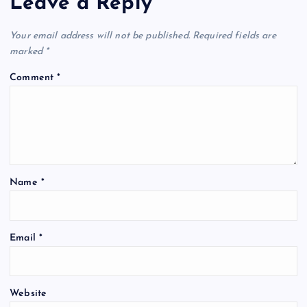
Leave a Reply
v
Your email address will not be published.
Required fields are
i
marked
*
Comment
*
g
a
t
Name
*
i
o
Email
*
n
Website