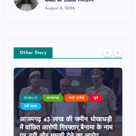
मामलों का तत्काल निस्तारण
August 6, 2026
Other Story
PUBLIC
आजमगढ़
उत्तर प्रदेश
जुर्म
बड़ी खबर
आजमगढ़ 43 लाख की जमीन धोखाधड़ी
में वांछित आरोपी गिरफ्तार,बैनामा के नाम