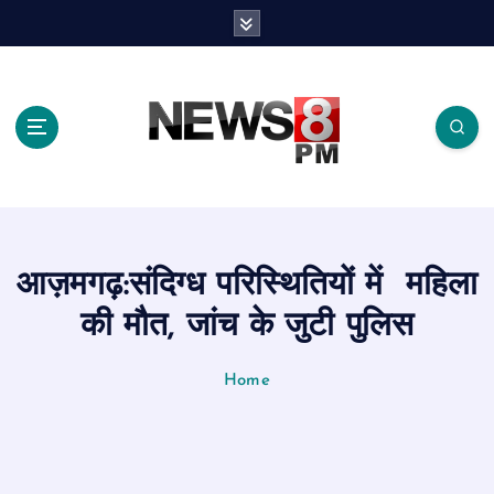
S
k
i
p
t
o
c
o
n
t
e
आज़मगढ़:संदिग्ध परिस्थितियों में महिला
n
t
की मौत, जांच के जुटी पुलिस
Home