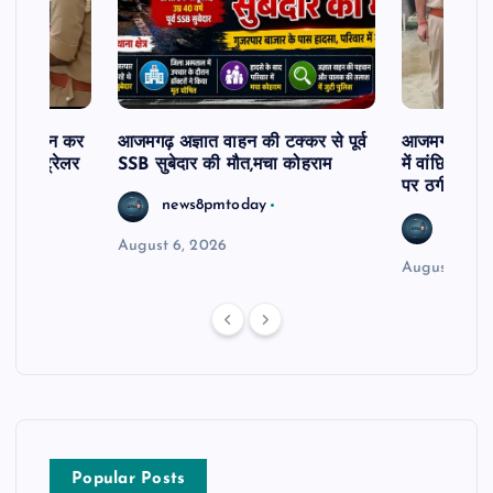
म से दर्शन कर
आजमगढ़ अज्ञात वाहन की टक्कर से पूर्व
आजमगढ़ 43 ल
र खड़े ट्रेलर
SSB सुबेदार की मौत,मचा कोहराम
में वांछित आरो
पर ठगी और ध
news8pmtoday
news8
August 6, 2026
August 6, 2
Popular Posts