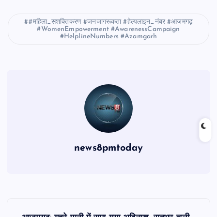
#महिला_सशक्तिकरण #जनजागरूकता #हेल्पलाइन_नंबर #आजमगढ़
#WomenEmpowerment #AwarenessCampaign
#HelplineNumbers #Azamgarh
news8pmtoday
P