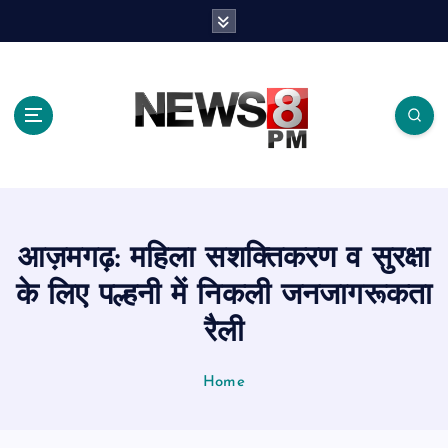
S
k
i
p
t
o
c
o
n
t
e
आज़मगढ़: महिला सशक्तिकरण व सुरक्षा
n
t
के लिए पल्हनी में निकली जनजागरूकता
रैली
Home