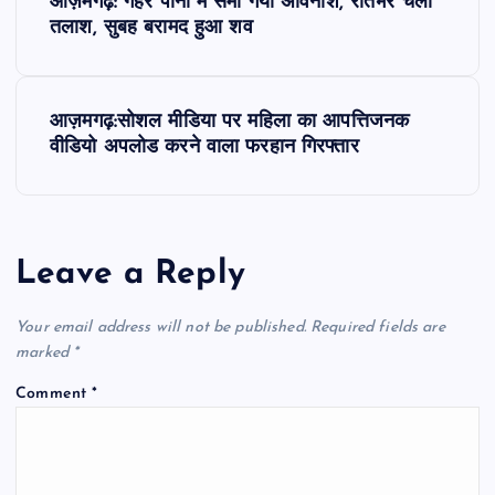
आज़मगढ़: गहरे पानी में समा गया अविनाश, रातभर चली
o
तलाश, सुबह बरामद हुआ शव
s
आज़मगढ़:सोशल मीडिया पर महिला का आपत्तिजनक
t
वीडियो अपलोड करने वाला फरहान गिरफ्तार
n
a
Leave a Reply
v
Your email address will not be published.
Required fields are
i
marked
*
Comment
*
g
a