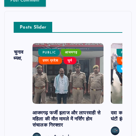
Posts Slider
ढ़ का चुनाव
PUBLIC
आजमगढ़
PUBLIC
 बने अध्यक्ष,
उत्तर प्रदेश
जुर्म
उत्तर प्रदे
र्विरोध
बड़ी खबर
आजमगढ़ फर्जी इलाज और लापरवाही से
दवा कक्ष में ज
महिला की मौत मामले में नर्सिंग होम
घंटों इंतजार
संचालक गिरफ्तार
news8