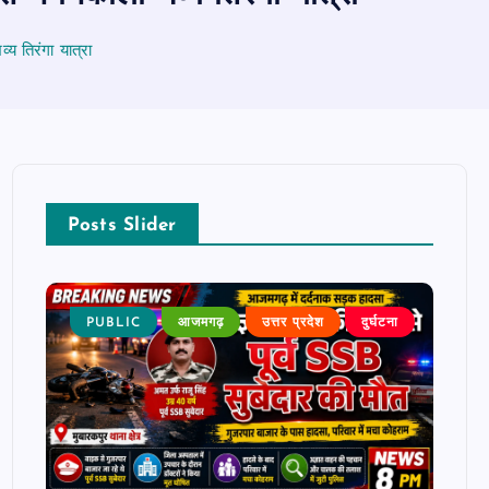
य तिरंगा यात्रा
Posts Slider
टना
PUBLIC
आजमगढ़
उत्तर प्रदेश
दुर्घटना
P
बड़