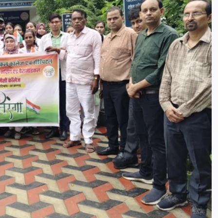
आजमगढ़ बाबा बैद्यनाथ धाम से दर्शन कर लौ
श्रद्धालुओं की कार खड़े ट्रेलर में घुसी,तीन
घायल
news8pmtoday
August 6, 2026