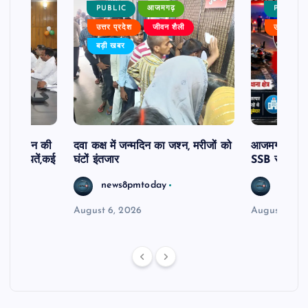
PUBLIC
आजमगढ़
PUBLIC
ैली
उत्तर प्रदेश
जीवन शैली
उत्तर प्रदे
बड़ी खबर
दिव्यांगजन की
दवा कक्ष में जन्मदिन का जश्न, मरीजों को
आजमगढ़ अज्ञात
ीं शिकायतें,कई
घंटों इंतजार
SSB सुबेदार 
रण
news8pmtoday
news8
August 6, 2026
August 6, 2