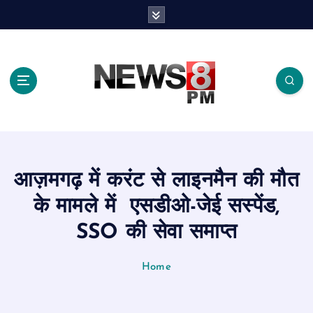
S
k
i
p
t
o
c
o
n
t
e
आज़मगढ़ में करंट से लाइनमैन की मौत
n
t
के मामले में एसडीओ-जेई सस्पेंड,
SSO की सेवा समाप्त
Home