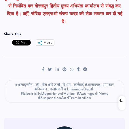
से निलंबित कर गोरखपुर द्वितीय मुख्य अभियंता कार्यालय से संबद्ध कर
दिया है। वहीं, संविदा एसएसओ संजय यादव की सेवा समाप्त कर दी गई
है।
Share this:
More
#लाइनमैन_की_मौत #बिजली_विभाग_कार्रवाई #आज़मगढ़_समाचार
#निलंबन_बर्खास्तगी #LinemanDeath
#ElectricityDepartmentAction #AzamgarhNews
#SuspensionAndTermination