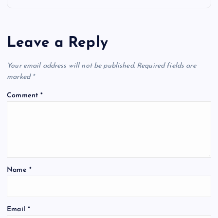
a
Leave a Reply
v
i
Your email address will not be published.
Required fields are
marked
*
g
Comment
*
a
t
i
Name
*
o
n
Email
*