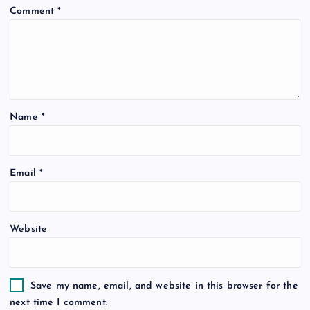
Comment
*
g
a
t
Name
*
i
o
Email
*
n
Website
Save my name, email, and website in this browser for the
next time I comment.