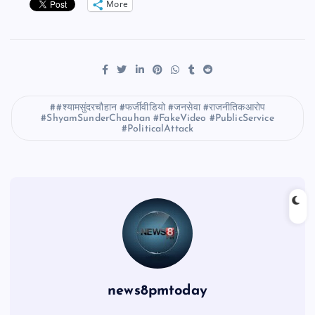
More
#श्यामसुंदरचौहान #फर्जीवीडियो #जनसेवा #राजनीतिकआरोप
#ShyamSunderChauhan #FakeVideo #PublicService
#PoliticalAttack
news8pmtoday