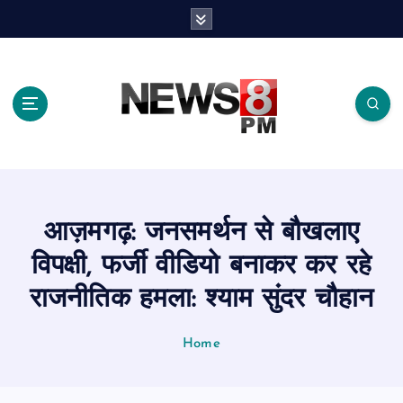
S
k
i
p
t
o
c
o
n
t
e
आज़मगढ़: जनसमर्थन से बौखलाए
n
t
विपक्षी, फर्जी वीडियो बनाकर कर रहे
राजनीतिक हमला: श्याम सुंदर चौहान
Home