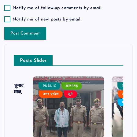
Notify me of follow-up comments by email.
Notify me of new posts by email.
Posts Slider
ढ़ का चुनाव
PUBLIC
आजमगढ़
PUBLIC
 बने अध्यक्ष,
उत्तर प्रदेश
जुर्म
उत्तर प्रदे
र्विरोध
बड़ी खबर