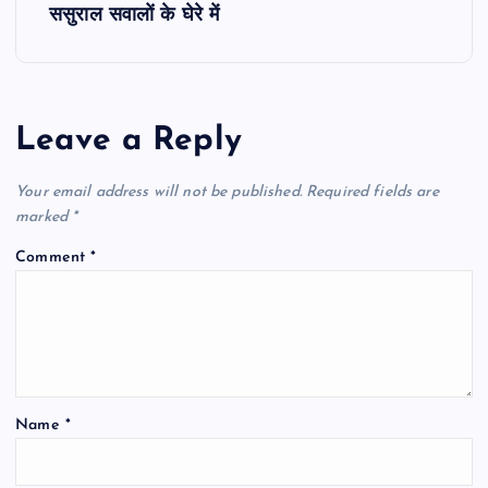
t
ससुराल सवालों के घेरे में
n
a
Leave a Reply
v
Your email address will not be published.
Required fields are
i
marked
*
Comment
*
g
a
t
Name
*
i