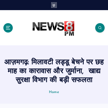
S
k
i
p
t
o
c
o
n
t
e
आज़मगढ़: मिलावटी लड्डू बेचने पर छह
n
t
माह का कारावास और जुर्माना, खाद्य
सुरक्षा विभाग की बड़ी सफलता
Home