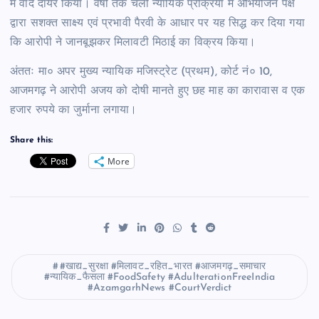
में वाद दायर किया। वर्षों तक चली न्यायिक प्रक्रिया में अभियोजन पक्ष
द्वारा सशक्त साक्ष्य एवं प्रभावी पैरवी के आधार पर यह सिद्ध कर दिया गया
कि आरोपी ने जानबूझकर मिलावटी मिठाई का विक्रय किया।
अंततः मा० अपर मुख्य न्यायिक मजिस्ट्रेट (प्रथम), कोर्ट नं० 10,
आजमगढ़ ने आरोपी अजय को दोषी मानते हुए छह माह का कारावास व एक
हजार रुपये का जुर्माना लगाया।
Share this:
More
#खाद्य_सुरक्षा #मिलावट_रहित_भारत #आजमगढ़_समाचार
#न्यायिक_फैसला #FoodSafety #AdulterationFreeIndia
#AzamgarhNews #CourtVerdict