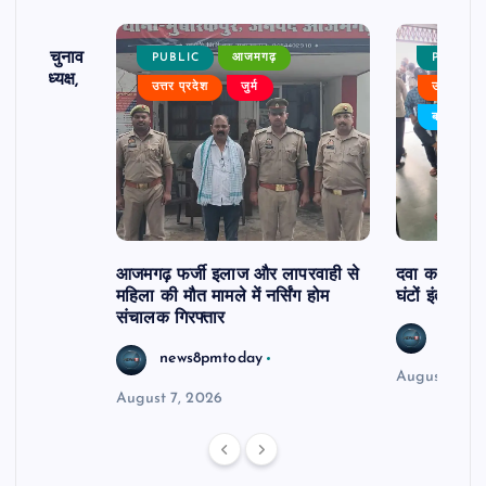
ढ़ का चुनाव
PUBLIC
आजमगढ़
PUBLIC
 बने अध्यक्ष,
उत्तर प्रदेश
जुर्म
उत्तर प्रदे
र्विरोध
बड़ी खबर
आजमगढ़ फर्जी इलाज और लापरवाही से
दवा कक्ष में ज
महिला की मौत मामले में नर्सिंग होम
घंटों इंतजार
संचालक गिरफ्तार
news8
news8pmtoday
August 6, 2
August 7, 2026