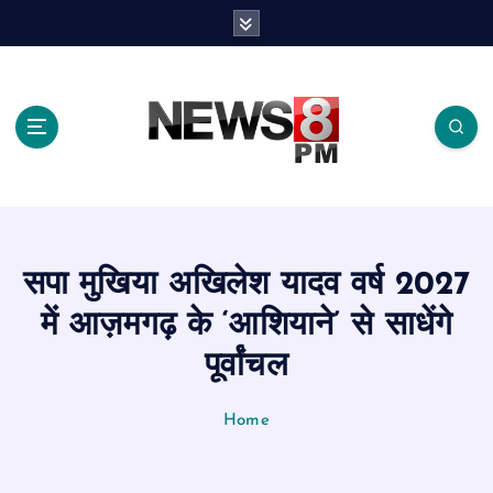
S
k
i
p
t
o
c
o
n
t
e
सपा मुखिया अखिलेश यादव वर्ष 2027
n
t
में आज़मगढ़ के ‘आशियाने’ से साधेंगे
पूर्वांचल
Home