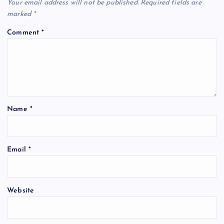
Your email address will not be published.
Required fields are
i
marked
*
Comment
*
g
a
t
Name
*
i
o
Email
*
n
Website