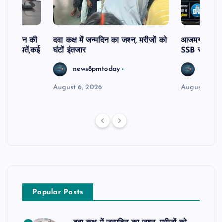
दिव्यांगजन की
दवा कक्ष में जन्मदिन का जश्न, मरीजों को
आजमगढ़ अज्ञात
ीं शिकायतें,कई
घंटों इंतजार
SSB सुबेदार 
रण
news8pmtoday
news8
August 6, 2026
August 6, 2
Popular Posts