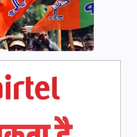
news8pmtoday
August 6, 2026