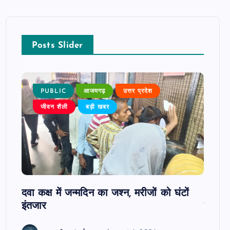
Posts Slider
PUBLIC
आजमगढ़
उत्तर प्रदेश
P
जीवन शैली
बड़ी खबर
ोबाइल
दवा कक्ष में जन्मदिन का जश्न, मरीजों को घंटों
आजमगढ़
इंतजार
सुबेदा