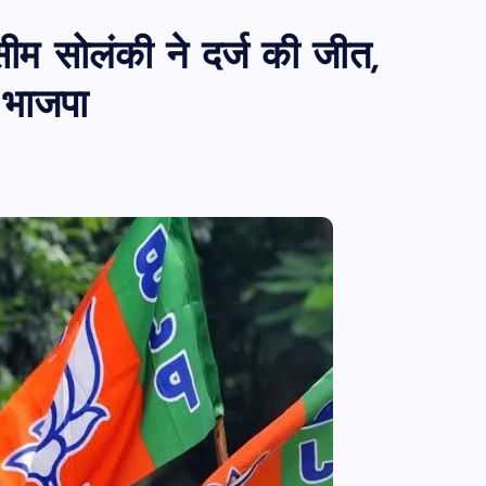
ीम सोलंकी ने दर्ज की जीत,
 भाजपा
PUBLIC
आजमगढ़
उत्तर प्रदेश
जीवन शैली
आजमगढ़ में राज्य आयुक्त दिव्यांगजन की म
कोर्ट, मौके पर सुनीं शिकायतें,कई मामलों का
तत्काल निस्तारण