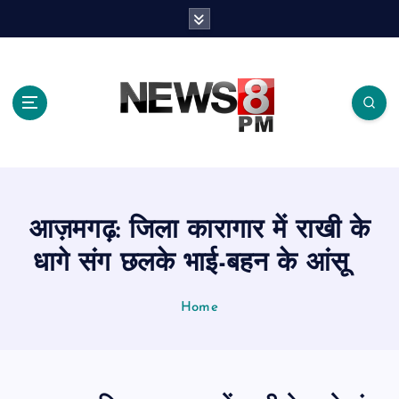
S
k
i
p
t
o
c
o
n
t
e
आज़मगढ़: जिला कारागार में राखी के
n
t
धागे संग छलके भाई-बहन के आंसू
Home