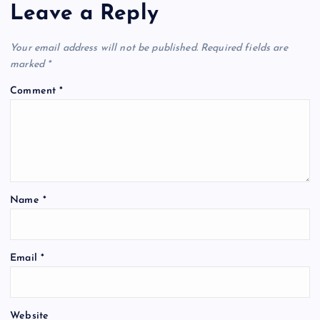
Leave a Reply
v
i
Your email address will not be published.
Required fields are
marked
*
g
Comment
*
a
t
i
Name
*
o
n
Email
*
Website