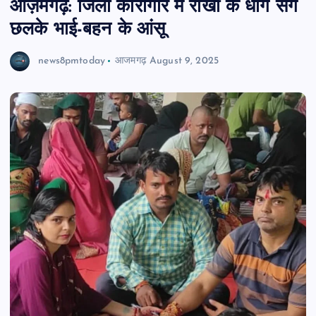
आज़मगढ़: जिला कारागार में राखी के धागे संग
छलके भाई-बहन के आंसू
news8pmtoday
आजमगढ़
August 9, 2025