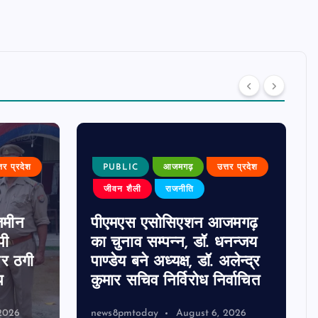
्तर प्रदेश
PUBLIC
आजमगढ़
उत्तर प्रदेश
जीवन शैली
राजनीति
जमीन
पीएमएस एसोसिएशन आजमगढ़
पी
का चुनाव सम्पन्न, डॉ. धनन्जय
पर ठगी
पाण्डेय बने अध्यक्ष, डॉ. अलेन्द्र
प
कुमार सचिव निर्विरोध निर्वाचित
2026
news8pmtoday
August 6, 2026