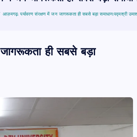
आज़मगढ़: पर्यावरण संरक्षण में जन जागरूकता ही सबसे बड़ा समाधान:पद्मश्री उमाश
 जागरूकता ही सबसे बड़ा
पीएमएस एसोसिएशन आजमगढ़ का चुनाव सम्प
डॉ. धनन्जय पाण्डेय बने अध्यक्ष, डॉ. अलेन्द्र
सचिव निर्विरोध निर्वाचित
news8pmtoday
August 6, 2026