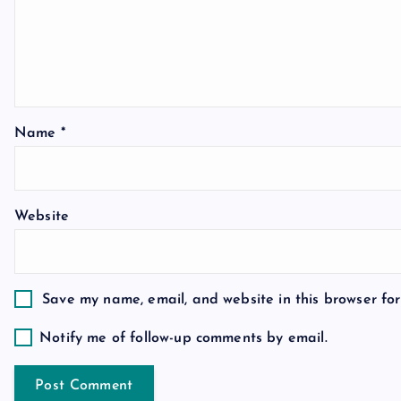
i
g
a
Name
*
t
Website
i
o
Save my name, email, and website in this browser for
n
Notify me of follow-up comments by email.