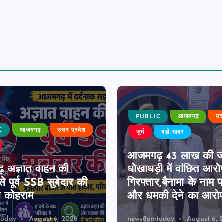
PUBLIC
आजमगढ़
उत
C
आजमगढ़
उत्तर प्रदेश
जुर्म
बड़ी खबर
आजमगढ़ 43 लाख की 
 अज्ञात वाहन की
धोखाधड़ी में वांछित आरो
े पूर्व SSB सुबेदार की
गिरफ्तार,बैनामा के नाम 
ा कोहराम
और धमकी देने का आरो
today
August 6, 2026
news8pmtoday
August 6, 