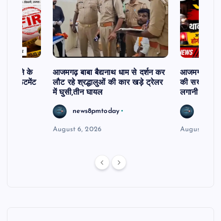
ी दिलाने के
आजमगढ़ बाबा बैद्यनाथ धाम से दर्शन कर
आजमगढ़ में 5 
ी रिक्रूटमेंट
लौट रहे श्रद्धालुओं की कार खड़े ट्रेलर
की सख्त कार्र
में घुसी,तीन घायल
लगानी होगी ह
news8pmtoday
news8
August 6, 2026
August 5, 2