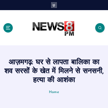
S
k
i
p
t
o
c
o
n
t
e
आज़मगढ़: घर से लापता बालिका का
n
t
शव सरसों के खेत में मिलने से सनसनी,
हत्या की आशंका
Home