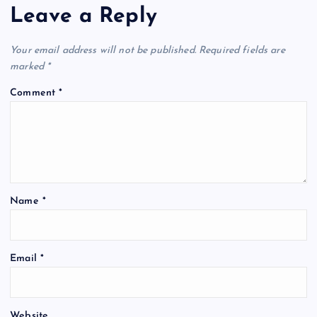
Leave a Reply
v
i
Your email address will not be published.
Required fields are
marked
*
g
Comment
*
a
t
i
Name
*
o
n
Email
*
Website