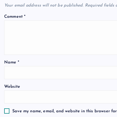
a
Your email address will not be published.
Required fields
v
Comment
*
i
g
a
Name
*
t
Website
i
o
Save my name, email, and website in this browser for