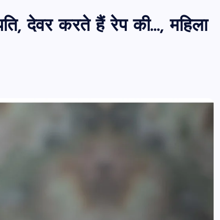
ति, देवर करते हैं रेप की…, महिला
PUBLIC
आजमगढ़
उत्तर प्रदेश
जीवन शैली
आजमगढ़ में राज्य आयुक्त दिव्यांगजन की म
कोर्ट, मौके पर सुनीं शिकायतें,कई मामलों का
तत्काल निस्तारण