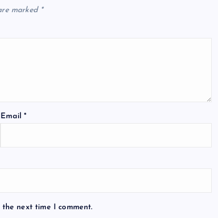
 are marked
*
Email
*
 the next time I comment.