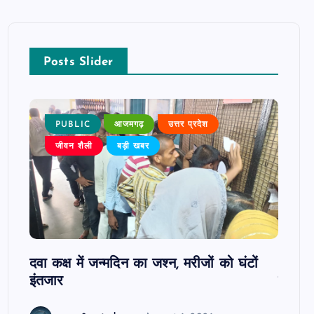
Posts Slider
PUBLIC
आजमगढ़
उत्तर प्रदेश
P
जीवन शैली
बड़ी खबर
ोबाइल
दवा कक्ष में जन्मदिन का जश्न, मरीजों को घंटों
आजमगढ़
इंतजार
सुबेदा