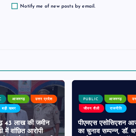
Notify me of new posts by email.
C
आजमगढ़
उत्तर प्रदेश
PUBLIC
आजमगढ़
उत
बड़ी खबर
जीवन शैली
राजनीति
़ 43 लाख की जमीन
पीएमएस एसोसिएशन आ
ी में वांछित आरोपी
का चुनाव सम्पन्न, डॉ. 