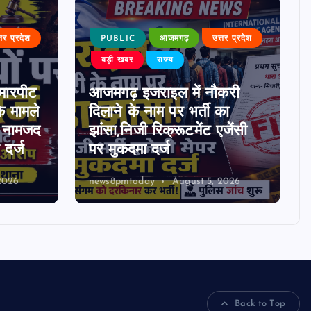
्तर प्रदेश
PUBLIC
आजमगढ़
उत्तर प्रदेश
बड़ी खबर
राज्य
मारपीट
आजमगढ़ इजराइल में नौकरी
े मामले
दिलाने के नाम पर भर्ती का
0 नामजद
झांसा,निजी रिक्रूटमेंट एजेंसी
दर्ज
पर मुकदमा दर्ज
2026
news8pmtoday
August 5, 2026
Back to Top