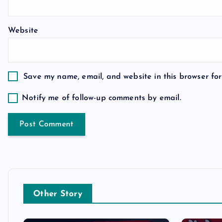
t
Website
i
o
Save my name, email, and website in this browser for
n
Notify me of follow-up comments by email.
Other Story