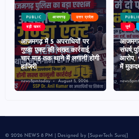
PUBLIC
आजमगढ़
उत्तर प्रदेश
PUBLI
बड़ी खबर
जुर्म
आजमगढ़ में 5 अपराधियों पर
आजमगढ़ म
ी
गुण्डा एक्ट की सख्त कार्रवाई,
संघर्ष,
चार माह तक थाने में लगानी होगी
आरोप, 9
हाजिरी
में मुकद
news8pmtoday
August 5, 2026
news8pm
© 2026 NEWS 8 PM | Designed by [SuperTech Suraj]