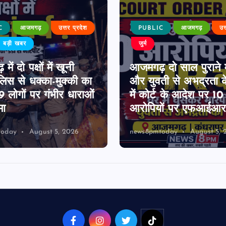
C
आजमगढ़
उत्तर प्रदेश
PUBLIC
आजमगढ़
उत
बड़ी खबर
जुर्म
ें दो पक्षों में खूनी
आजमगढ़ दो साल पुराने 
पुलिस से धक्का-मुक्की का
और युवती से अभद्रता क
 लोगों पर गंभीर धाराओं
में कोर्ट के आदेश पर 1
मा
आरोपियों पर एफआईआर 
today
August 5, 2026
news8pmtoday
August 5, 