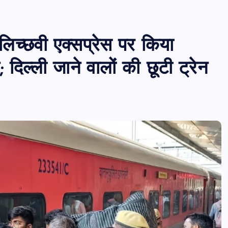
 लिच्छवी एक्सप्रेस पर किया
 दिल्ली जाने वालों की छूटी ट्रेन
पीएमएस एसोसिएशन आजमगढ़ का चुनाव सम्प
डॉ. धनन्जय पाण्डेय बने अध्यक्ष, डॉ. अलेन्द्र
सचिव निर्विरोध निर्वाचित
news8pmtoday
August 6, 2026