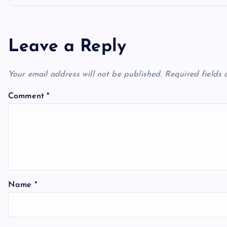
t
n
Leave a Reply
a
Your email address will not be published.
Required fields
v
Comment
*
i
g
a
Name
*
t