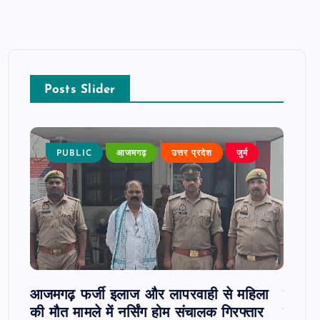
Posts Slider
न्न,
PUBLIC
आजमगढ़
उत्तर प्रदेश
जुर्म
P
 कुमार
जी
आजमगढ़ फर्जी इलाज और लापरवाही से महिला
दवा कक्
की मौत मामले में नर्सिंग होम संचालक गिरफ्तार
इंतजार