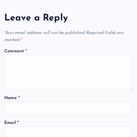
n
a
Leave a Reply
v
Your email address will not be published.
Required fields are
marked
*
i
Comment
*
g
a
t
Name
*
i
o
Email
*