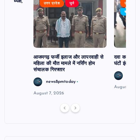
 बने अध्यक्ष,
उत्तर प्रदेश
जुर्म
उत्तर प्रदे
र्विरोध
बड़ी खबर
आजमगढ़ फर्जी इलाज और लापरवाही से
दवा कक्ष में ज
महिला की मौत मामले में नर्सिंग होम
घंटों इंतजार
संचालक गिरफ्तार
news8
news8pmtoday
August 6, 2
August 7, 2026