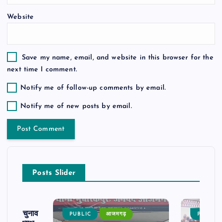
n
Website
Save my name, email, and website in this browser for the
next time I comment.
Notify me of follow-up comments by email.
Notify me of new posts by email.
Posts Slider
ढ़ का चुनाव
PUBLIC
आजमगढ़
PUBLIC