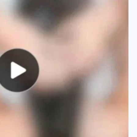
आजमगढ़ इजराइल में नौकरी दिलाने के नाम
भर्ती का झांसा,निजी रिक्रूटमेंट एजेंसी पर
मुकदमा दर्ज
news8pmtoday
August 5, 2026