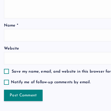
g
a
Name
*
t
Website
i
o
Save my name, email, and website in this browser for
n
Notify me of follow-up comments by email.