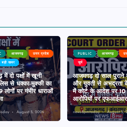
C
आजमगढ़
उत्तर प्रदेश
PUBLIC
आजमगढ़
उत
बड़ी खबर
जुर्म
ें दो पक्षों में खूनी
आजमगढ़ दो साल पुराने 
पुलिस से धक्का-मुक्की का
और युवती से अभद्रता क
 लोगों पर गंभीर धाराओं
में कोर्ट के आदेश पर 1
मा
आरोपियों पर एफआईआर 
today
August 5, 2026
news8pmtoday
August 5, 