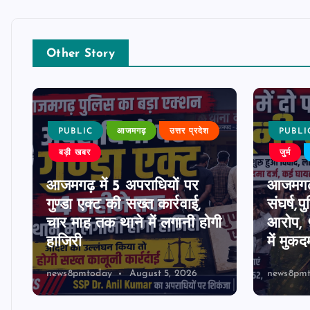
Other Story
PUBLIC
आजमगढ़
उत्तर प्रदेश
PUBLI
बड़ी खबर
जुर्म
आजमगढ़ में 5 अपराधियों पर
आजमगढ़ म
ी
गुण्डा एक्ट की सख्त कार्रवाई,
संघर्ष,
चार माह तक थाने में लगानी होगी
आरोप, 9
हाजिरी
में मुकद
news8pmtoday
August 5, 2026
news8pm