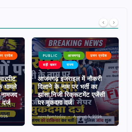
्तर प्रदेश
PUBLIC
आजमगढ़
उत्तर प्रदेश
बड़ी खबर
राज्य
मारपीट
आजमगढ़ इजराइल में नौकरी
े मामले
दिलाने के नाम पर भर्ती का
0 नामजद
झांसा,निजी रिक्रूटमेंट एजेंसी
दर्ज
पर मुकदमा दर्ज
2026
news8pmtoday
August 5, 2026