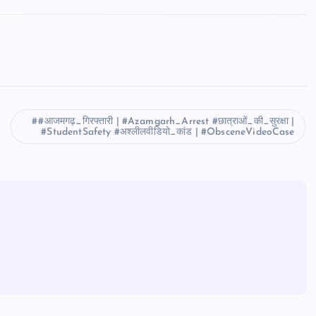
#आजमगढ़_गिरफ्तारी | #Azamgarh_Arrest #छात्राओं_की_सुरक्षा |
#StudentSafety #अश्लीलवीडियो_कांड | #ObsceneVideoCase