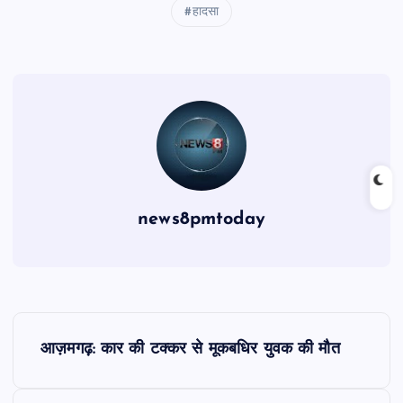
हादसा
news8pmtoday
P
आज़मगढ़: कार की टक्कर से मूकबधिर युवक की मौत
o