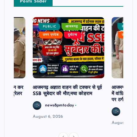
Posts Slider
PUBLIC
आजमगढ़
PUBLIC
उत्तर प्रदेश
दुर्घटना
उत्तर प्रदे
म से दर्शन कर
आजमगढ़ अज्ञात वाहन की टक्कर से पूर्व
आजमगढ़ 43 ल
र खड़े ट्रेलर
SSB सुबेदार की मौत,मचा कोहराम
में वांछित आरो
पर ठगी और ध
news8pmtoday
news8
August 6, 2026
August 6, 2