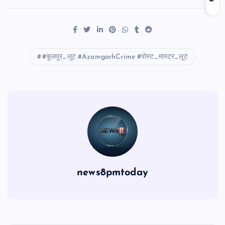
#फूलपुर_लूट #AzamgarhCrime #पोस्ट_मास्टर_लूट
news8pmtoday