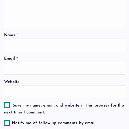
a
t
i
Name
*
o
n
Email
*
Website
Save my name, email, and website in this browser for the
next time I comment.
Notify me of follow-up comments by email.