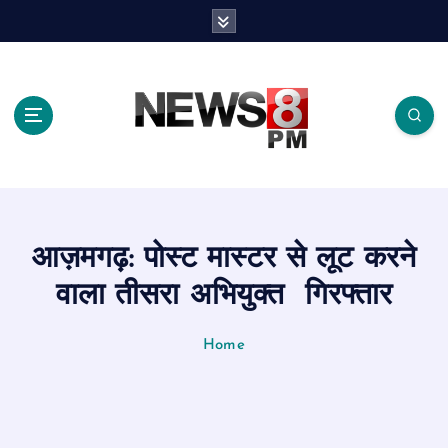
S
k
i
p
t
o
c
o
n
t
e
आज़मगढ़: पोस्ट मास्टर से लूट करने
n
t
वाला तीसरा अभियुक्त गिरफ्तार
Home