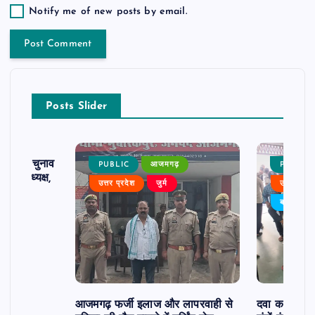
Notify me of new posts by email.
Posts Slider
ढ़ का चुनाव
PUBLIC
आजमगढ़
PUBLIC
 बने अध्यक्ष,
उत्तर प्रदेश
जुर्म
उत्तर प्रदे
र्विरोध
बड़ी खबर
आजमगढ़ फर्जी इलाज और लापरवाही से
दवा कक्ष में ज