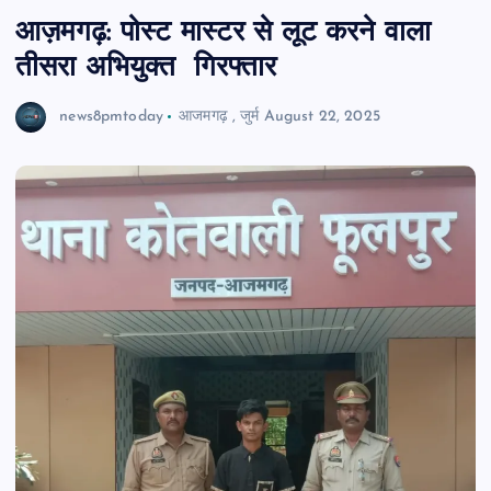
आज़मगढ़: पोस्ट मास्टर से लूट करने वाला
तीसरा अभियुक्त गिरफ्तार
news8pmtoday
आजमगढ़
,
जुर्म
August 22, 2025