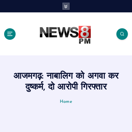
S
k
i
p
t
o
c
o
n
t
e
आजमगढ़: नाबालिग को अगवा कर
n
t
दुष्कर्म, दो आरोपी गिरफ्तार
Home