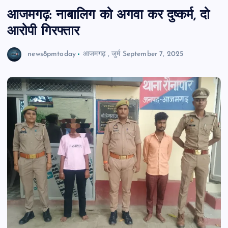
आजमगढ़: नाबालिग को अगवा कर दुष्कर्म, दो
आरोपी गिरफ्तार
news8pmtoday
आजमगढ़
,
जुर्म
September 7, 2025