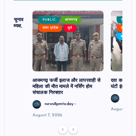
ढ़ का चुनाव
PUBLIC
आजमगढ़
PUBLIC
 बने अध्यक्ष,
उत्तर प्रदेश
जुर्म
उत्तर प्रदे
र्विरोध
बड़ी खबर
आजमगढ़ फर्जी इलाज और लापरवाही से
दवा कक्ष में ज
महिला की मौत मामले में नर्सिंग होम
घंटों इंतजार
संचालक गिरफ्तार
news8
news8pmtoday
August 6, 2
August 7, 2026