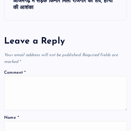
आजमगढ़ में सड़क किनारे मिला राजगीर का शव, हत्या
t
की आशंका
n
a
Leave a Reply
v
Your email address will not be published.
Required fields are
i
marked
*
Comment
*
g
a
t
Name
*
i