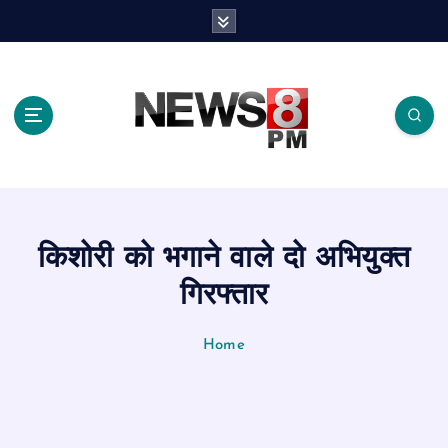
S
k
i
p
t
o
c
o
n
t
e
किशोरी को भगाने वाले दो अभियुक्त
n
t
गिरफ्तार
Home