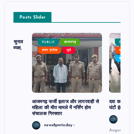
Posts Slider
ढ़ का चुनाव
PUBLIC
आजमगढ़
PUBLIC
 बने अध्यक्ष,
उत्तर प्रदेश
जुर्म
उत्तर प्रदे
र्विरोध
बड़ी खबर
आजमगढ़ फर्जी इलाज और लापरवाही से
दवा कक्ष में ज
महिला की मौत मामले में नर्सिंग होम
घंटों इंतजार
संचालक गिरफ्तार
news8
news8pmtoday
August 6, 2