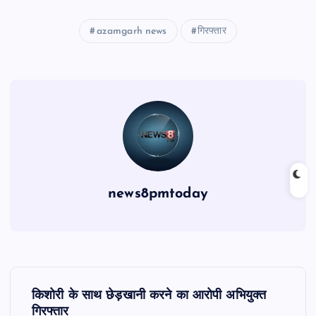
azamgarh news
गिरफ्तार
news8pmtoday
P
किशोरी के साथ छेड़खानी करने का आरोपी अभियुक्त
गिरफ्तार