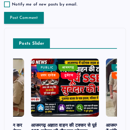
Notify me of new posts by email.
Posts Slider
PUBLIC
आजमगढ़
PUBLIC
उत्तर प्रदेश
दुर्घटना
उत्तर प्रदे
म से दर्शन कर
आजमगढ़ अज्ञात वाहन की टक्कर से पूर्व
आजमगढ़ 43 ल