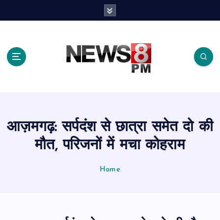
S
k
i
p
t
o
c
o
n
t
e
आज़मगढ़: सर्पदंश से छात्रा समेत दो की
n
t
मौत, परिजनों में मचा कोहराम
Home