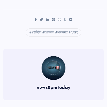
#सर्पदंश #रक्षाबंधन #आजमगढ़ #दुःखद
news8pmtoday