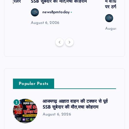
र खड़े ट्रेलर
SSB सुबेदार की मौत,मचा कोहराम
में वांछित आरो
पर ठगी और ध
news8pmtoday
news8
August 6, 2026
August 6, 2
Popular Posts
आजमगढ़ अज्ञात वाहन की टक्कर से पूर्व
1
SSB सुबेदार की मौत,मचा कोहराम
August 6, 2026