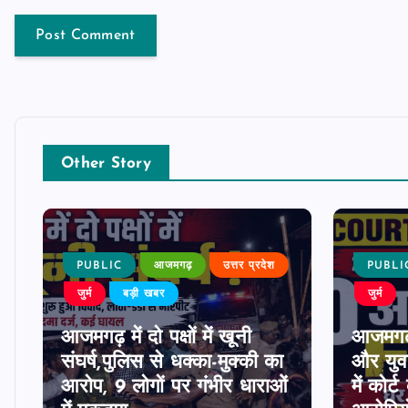
Other Story
PUBLIC
आजमगढ़
उत्तर प्रदेश
PUBLI
जुर्म
बड़ी खबर
जुर्म
आजमगढ़ में दो पक्षों में खूनी
आजमगढ़
संघर्ष,पुलिस से धक्का-मुक्की का
और युवत
ी
आरोप, 9 लोगों पर गंभीर धाराओं
में कोर