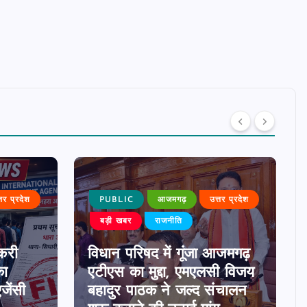
्तर प्रदेश
PUBLIC
आजमगढ़
उत्तर प्रदेश
बड़ी खबर
राजनीति
करी
विधान परिषद में गूंजा आजमगढ़
का
एटीएस का मुद्दा, एमएलसी विजय
जेंसी
बहादुर पाठक ने जल्द संचालन