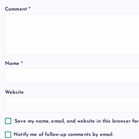
v
Comment
*
i
g
a
Name
*
t
Website
i
o
Save my name, email, and website in this browser for
n
Notify me of follow-up comments by email.