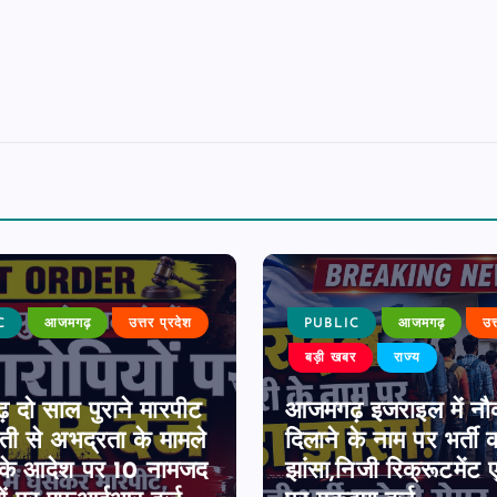
C
आजमगढ़
उत्तर प्रदेश
PUBLIC
आजमगढ़
उत
बड़ी खबर
राज्य
 दो साल पुराने मारपीट
आजमगढ़ इजराइल में नौ
ी से अभद्रता के मामले
दिलाने के नाम पर भर्ती 
्ट के आदेश पर 10 नामजद
झांसा,निजी रिक्रूटमेंट ए