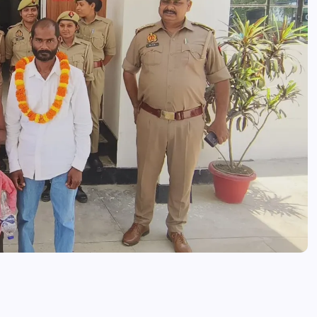
विधान परिषद में गूंजा आजमगढ़ एटीएस का मुद
एमएलसी विजय बहादुर पाठक ने जल्द संचा
शुरू कराने की उठाई मांग
news8pmtoday
August 5, 2026