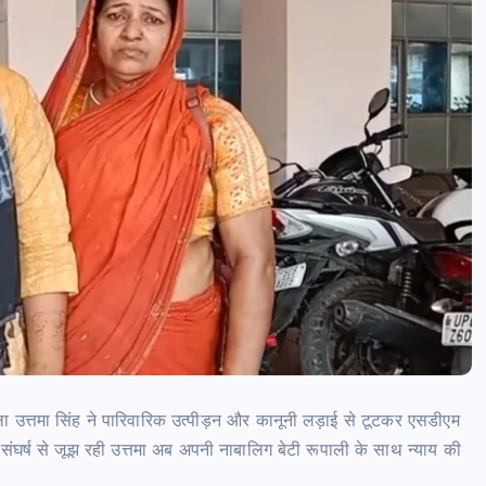
आजमगढ़ इजराइल में नौकरी दिलाने के नाम
भर्ती का झांसा,निजी रिक्रूटमेंट एजेंसी पर
मुकदमा दर्ज
news8pmtoday
August 5, 2026
उत्तमा सिंह ने पारिवारिक उत्पीड़न और कानूनी लड़ाई से टूटकर एसडीएम
र्ष से जूझ रही उत्तमा अब अपनी नाबालिग बेटी रूपाली के साथ न्याय की