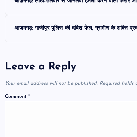
आज़मगढ़: लाठी-तलवार से जानलेवा हमला करने वाला फरार आरो
o
s
आज़मगढ़: गाजीपुर पुलिस की दबिश फेल, ग्रामीण के शक्ति प्र
t
n
Leave a Reply
a
Your email address will not be published.
Required fields
v
Comment
*
i
g