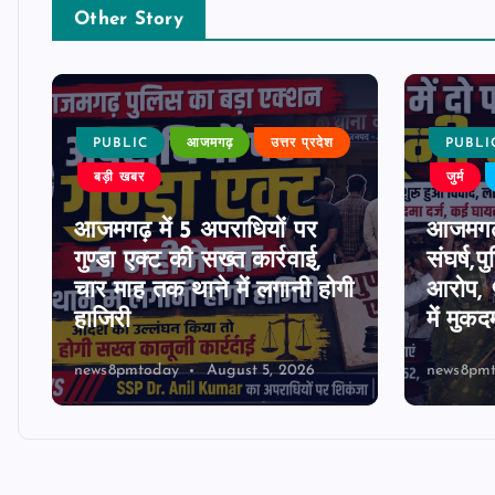
Other Story
PUBLIC
आजमगढ़
उत्तर प्रदेश
PUBLI
बड़ी खबर
जुर्म
आजमगढ़ में 5 अपराधियों पर
आजमगढ़ म
ी
गुण्डा एक्ट की सख्त कार्रवाई,
संघर्ष,
चार माह तक थाने में लगानी होगी
आरोप, 9
हाजिरी
में मुकद
news8pmtoday
August 5, 2026
news8pm