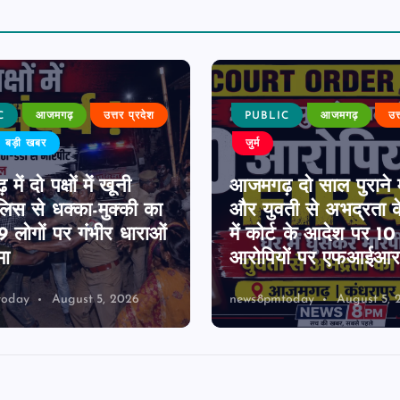
C
आजमगढ़
उत्तर प्रदेश
PUBLIC
आजमगढ़
उत
बड़ी खबर
जुर्म
ें दो पक्षों में खूनी
आजमगढ़ दो साल पुराने 
पुलिस से धक्का-मुक्की का
और युवती से अभद्रता क
 लोगों पर गंभीर धाराओं
में कोर्ट के आदेश पर 1
मा
आरोपियों पर एफआईआर 
today
August 5, 2026
news8pmtoday
August 5, 