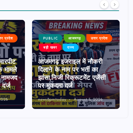
्तर प्रदेश
PUBLIC
आजमगढ़
उत्तर प्रदेश
बड़ी खबर
राज्य
मारपीट
आजमगढ़ इजराइल में नौकरी
े मामले
दिलाने के नाम पर भर्ती का
0 नामजद
झांसा,निजी रिक्रूटमेंट एजेंसी
दर्ज
पर मुकदमा दर्ज
2026
news8pmtoday
August 5, 2026