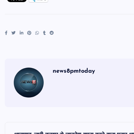
news8pmtoday
P