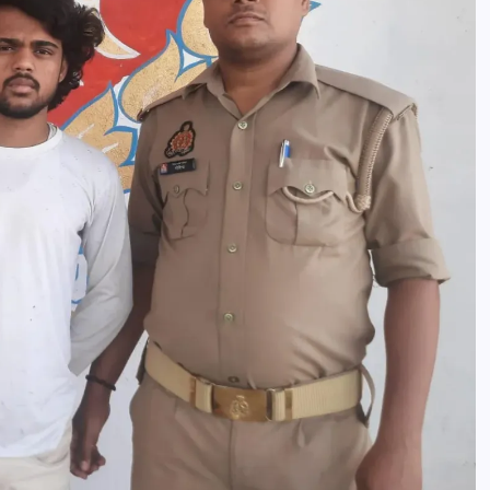
आजमगढ़ बाबा बैद्यनाथ धाम से दर्शन कर लौ
श्रद्धालुओं की कार खड़े ट्रेलर में घुसी,तीन
घायल
news8pmtoday
August 6, 2026