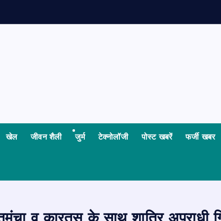
क
ज
म
न
खेल
जीवन शैली
जुर्म
टेक्नोलॉजी
पोस्ट खबरें
फर्जी खबर
तमंचा व कारतूस के साथ शातिर अपराधी गि