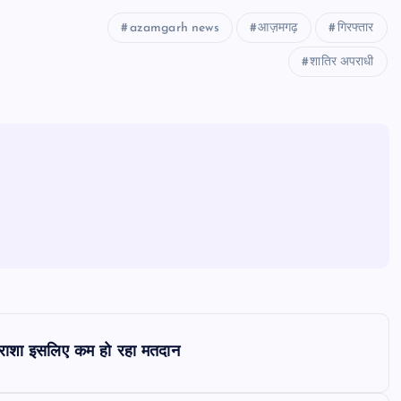
azamgarh news
आज़मगढ़
गिरफ्तार
शातिर अपराधी
है निराशा इसलिए कम हो रहा मतदान