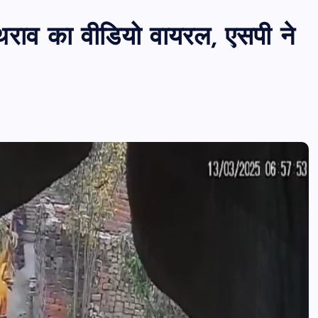
राव का वीडियो वायरल, एसपी ने
PUBLIC
आजमगढ़
उत्तर प्रदेश
बड़ी
राज्य
आजमगढ़ इजराइल में नौकरी दिलाने के नाम
भर्ती का झांसा,निजी रिक्रूटमेंट एजेंसी पर
मुकदमा दर्ज