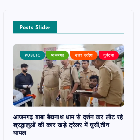
Posts Slider
 खबर
PUBLIC
आजमगढ़
उत्तर प्रदेश
दुर्घटना
P
 पर
आजमगढ़ बाबा बैद्यनाथ धाम से दर्शन कर लौट रहे
आजमगढ़
श्रद्धालुओं की कार खड़े ट्रेलर में घुसी,तीन
कार्रव
घायल
हाजिरी