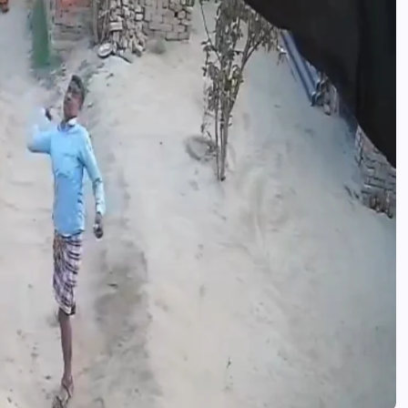
news8pmtoday
August 5, 2026