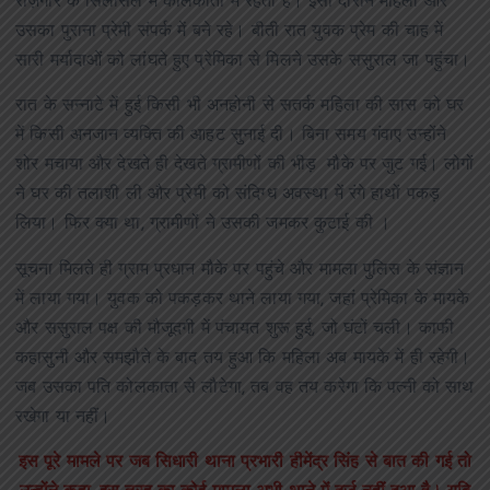
रोज़गार के सिलसिले में कोलकाता में रहता है। इसी दौरान महिला और
उसका पुराना प्रेमी संपर्क में बने रहे। बीती रात युवक प्रेम की चाह में
सारी मर्यादाओं को लांघते हुए प्रेमिका से मिलने उसके ससुराल जा पहुंचा।
रात के सन्नाटे में हुई किसी भी अनहोनी से सतर्क महिला की सास को घर
में किसी अनजान व्यक्ति की आहट सुनाई दी। बिना समय गंवाए उन्होंने
शोर मचाया और देखते ही देखते ग्रामीणों की भीड़ मौके पर जुट गई। लोगों
ने घर की तलाशी ली और प्रेमी को संदिग्ध अवस्था में रंगे हाथों पकड़
लिया। फिर क्या था, ग्रामीणों ने उसकी जमकर कुटाई की ।
सूचना मिलते ही ग्राम प्रधान मौके पर पहुंचे और मामला पुलिस के संज्ञान
में लाया गया। युवक को पकड़कर थाने लाया गया, जहां प्रेमिका के मायके
और ससुराल पक्ष की मौजूदगी में पंचायत शुरू हुई, जो घंटों चली। काफी
कहासुनी और समझौते के बाद तय हुआ कि महिला अब मायके में ही रहेगी।
जब उसका पति कोलकाता से लौटेगा, तब वह तय करेगा कि पत्नी को साथ
रखेगा या नहीं।
इस पूरे मामले पर जब सिधारी थाना प्रभारी हीमेंद्र सिंह से बात की गई तो