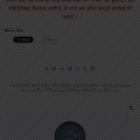
उन्होंने कहा, इस तरह का कोई मामला अभी थाने में दर्ज नहीं हुआ है। यदि
कोई लिखित शिकायत आती है, तो जांच कर उचित कानूनी कार्रवाई की
जाएगी।
Share this:
More
#प्रेमप्रसंग #अवैधसंबंध #सिधारीथाना #आजमगढ़समाचार #VillageNews
#LoveAffair #AzamgarhNews #PanchayatDrama