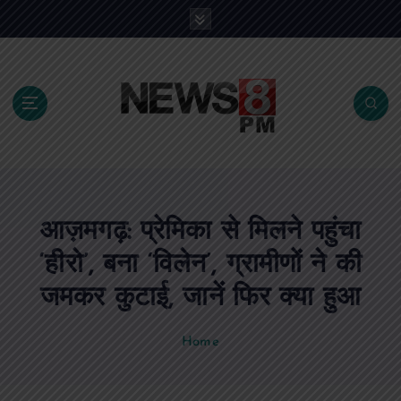
S
k
i
p
t
o
c
o
n
t
e
आज़मगढ़: प्रेमिका से मिलने पहुंचा
n
t
‘हीरो’, बना ‘विलेन’, ग्रामीणों ने की
जमकर कुटाई, जानें फिर क्या हुआ
Home