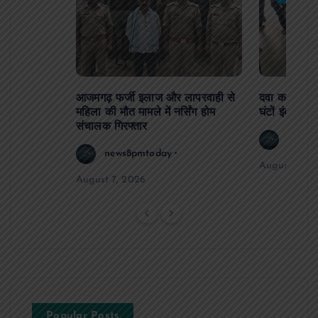
आजमगढ़ फर्जी इलाज और लापरवाही से
दवा कक्ष में ज
महिला की मौत मामले में नर्सिंग होम
घंटों इंतजार
संचालक गिरफ्तार
news8
news8pmtoday
August 6, 2
August 7, 2026
Popular Posts