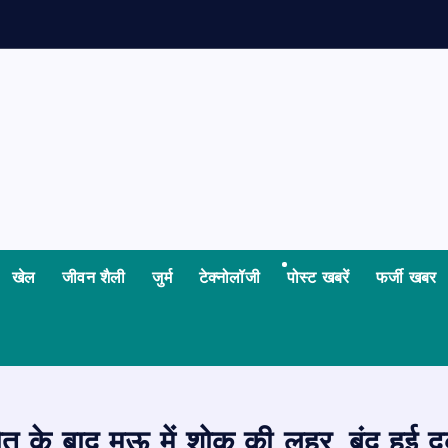
क
खेल
जीवन शैली
जुर्म
टेक्नोलॉजी
पोस्ट खबरें
फर्जी खबर
ौत के बाद मऊ में शोक की लहर, बंद हुई दुका