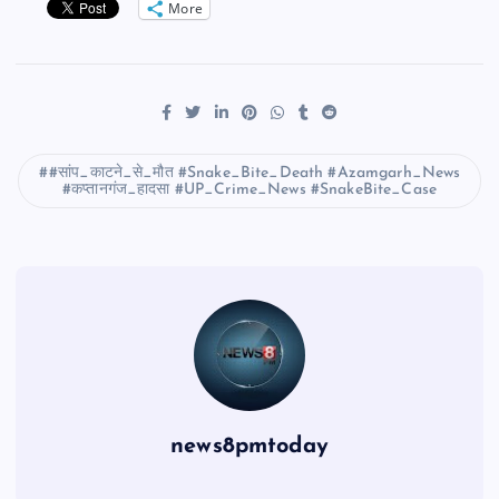
More
#सांप_काटने_से_मौत #Snake_Bite_Death #Azamgarh_News
#कप्तानगंज_हादसा #UP_Crime_News #SnakeBite_Case
news8pmtoday