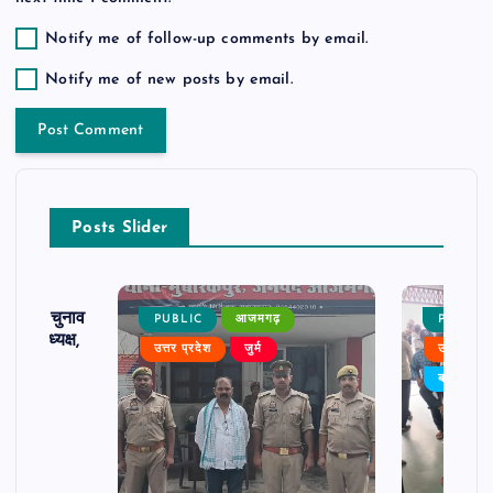
Notify me of follow-up comments by email.
Notify me of new posts by email.
Posts Slider
ढ़ का चुनाव
PUBLIC
आजमगढ़
PUBLIC
 बने अध्यक्ष,
उत्तर प्रदेश
जुर्म
उत्तर प्रदे
र्विरोध
बड़ी खबर