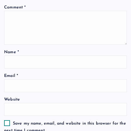
g
Comment
*
a
t
i
Name
*
o
n
Email
*
Website
Save my name, email, and website in this browser for the
next time I comment.