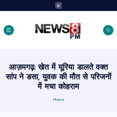
S
k
i
p
t
o
c
o
n
t
e
आज़मगढ़: खेत में यूरिया डालते वक्त
n
t
सांप ने डसा, युवक की मौत से परिजनों
में मचा कोहराम
Home