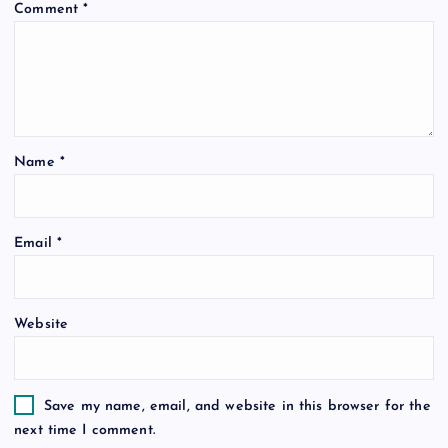
Comment
*
g
a
t
Name
*
i
o
Email
*
n
Website
Save my name, email, and website in this browser for the
next time I comment.