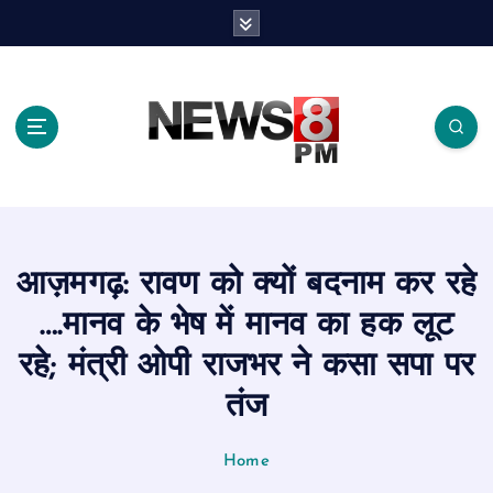
S
k
i
p
t
o
c
o
n
t
e
आज़मगढ़: रावण को क्यों बदनाम कर रहे
n
t
….मानव के भेष में मानव का हक लूट
रहे; मंत्री ओपी राजभर ने कसा सपा पर
तंज
Home