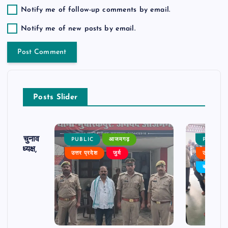
Notify me of follow-up comments by email.
Notify me of new posts by email.
Posts Slider
ढ़ का चुनाव
PUBLIC
आजमगढ़
PUBLIC
 बने अध्यक्ष,
उत्तर प्रदेश
जुर्म
उत्तर प्रदे
र्विरोध
बड़ी खबर