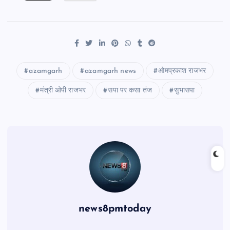
azamgarh
azamgarh news
ओमप्रकाश राजभर
मंत्री ओपी राजभर
सपा पर कसा तंज
सुभासपा
news8pmtoday