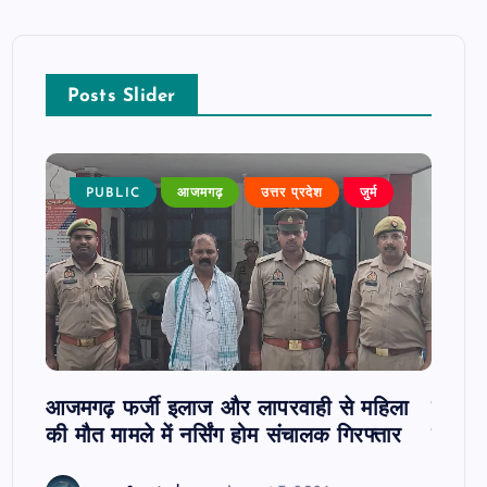
Posts Slider
न्न,
PUBLIC
आजमगढ़
उत्तर प्रदेश
जुर्म
P
 कुमार
जी
आजमगढ़ फर्जी इलाज और लापरवाही से महिला
दवा कक्
की मौत मामले में नर्सिंग होम संचालक गिरफ्तार
इंतजार