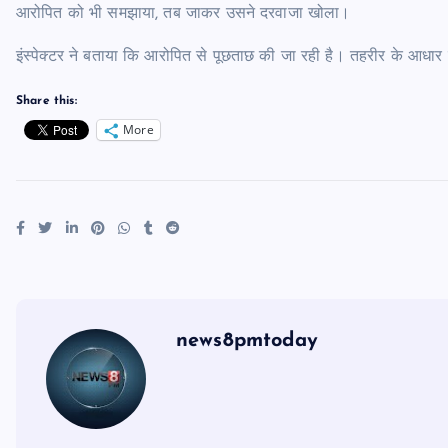
आरोपित को भी समझाया, तब जाकर उसने दरवाजा खोला।
इंस्पेक्टर ने बताया कि आरोपित से पूछताछ की जा रही है। तहरीर के आधा
Share this:
More
news8pmtoday