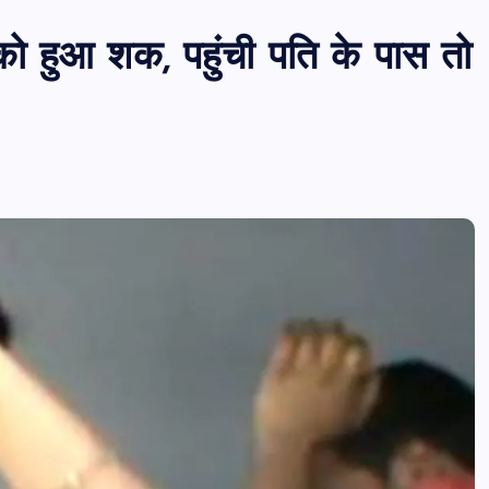
नी को हुआ शक, पहुंची पति के पास तो
पीएमएस एसोसिएशन आजमगढ़ का चुनाव सम्प
डॉ. धनन्जय पाण्डेय बने अध्यक्ष, डॉ. अलेन्द्र
सचिव निर्विरोध निर्वाचित
news8pmtoday
August 6, 2026