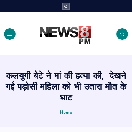
S
k
i
p
t
o
c
o
n
t
e
कलयुगी बेटे ने मां की हत्या की, देखने
n
t
गई पड़ोसी महिला को भी उतारा मौत के
घाट
Home