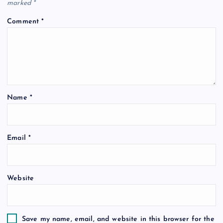
marked
*
i
Comment
*
g
a
t
Name
*
i
o
Email
*
n
Website
Save my name, email, and website in this browser for the