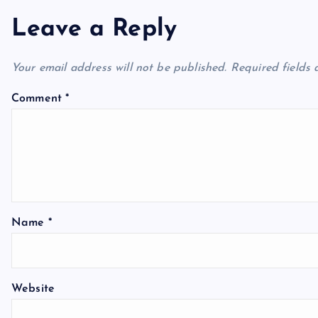
n
Leave a Reply
a
Your email address will not be published.
Required fields
v
Comment
*
i
g
a
Name
*
t
Website
i