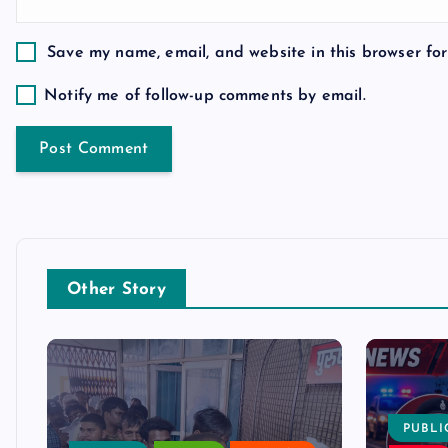
o
Save my name, email, and website in this browser for
n
Notify me of follow-up comments by email.
Other Story
PUBLI