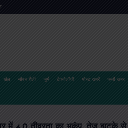
त
’
क
र
क
खेल
जीवन शैली
जुर्म
टेक्नोलॉजी
पोस्ट खबरें
फर्जी खबर
र में 4.0 तीव्रता का भूकंप, तेज झटके से