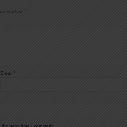
 are marked
*
Email
*
 the next time I comment.