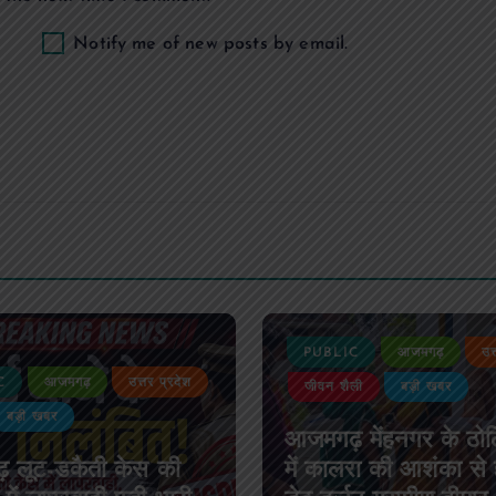
Notify me of new posts by email.
PUBLIC
आजमगढ़
उत्तर प्रदेश
जीवन शैली
बड़ी खबर
PUBLIC
आजमग
जमगढ़ मेंहनगर के ठोठिया गांव
जुर्म
ें कालरा की आशंका से हड़कंप,