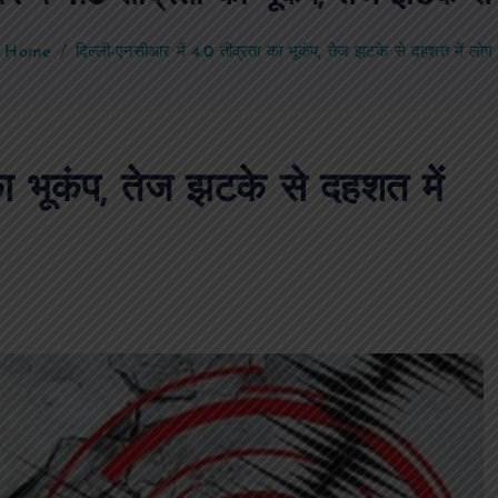
Home
दिल्ली-एनसीआर में 4.0 तीव्रता का भूकंप, तेज झटके से दहशत में लोग
ा भूकंप, तेज झटके से दहशत में
PUBLIC
आजमगढ़
उत्तर प्रदेश
जुर्म