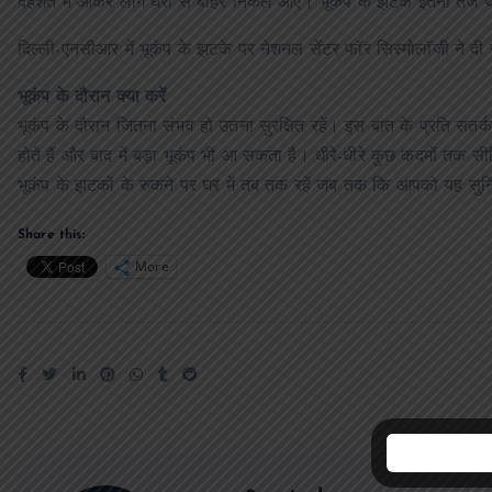
दहशत में आकर लोग घरों से बाहर निकल आए। भूकंप के झटके इतनी तेज थे क
दिल्ली-एनसीआर में भूकंप के झटके पर नेशनल सेंटर फॉर सिस्मोलॉजी ने दी 
भूकंप के दौरान क्या करें
भूकंप के दौरान जितना संभव हो उतना सुरक्षित रहें। इस बात के प्रति सतर्क र
होते हैं और बाद में बड़ा भूकंप भी आ सकता है। धीरे-धीरे कुछ कदमों तक स
भूकंप के झटकों के रुकने पर घर में तब तक रहें जब तक कि आपको यह सुनि
Share this:
More