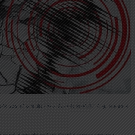
आजमगढ़ मंदिर का ताला तोड़कर चोरी, पीत
बर्तन व दानपेटी से नकदी ले उड़े चोर
news8pmtoday
August 4, 2026
 सवेरे 5.36 बजे आया और नेशनल सेंटर फॉर सिस्मोलॉजी के मुताबिक इसकी