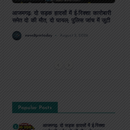
ल के
आजमगढ़: दो सड़क हादसों में ई-रिक्शा कारोबारी
आजमगढ
समेत दो की मौत, दो घायल; पुलिस जांच में जुटी
आयोजन
गया सम
news8pmtoday
August 5, 2026
Popular Posts
आजमगढ़: दो सड़क हादसों में ई-रिक्शा
1