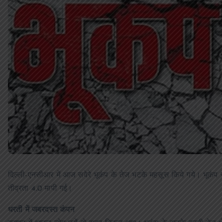
दिल्ली-एनसीआर में आज सवेरे भूकंप के तेज भटके महसूस किये गये। भूकंप
तीव्रता 4.0 मापी गई।
धरती में जबरदस्त कंपन