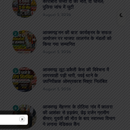
कारोबारी समेत दो की मौत, दो घायल;
पुलिस जांच में जुटी
August 5, 2026
आजमगढ़’मन की बात’ कार्यक्रम के सफल
2
आयोजन पर भाजपा लालगंज के मंडलों को
किया गया सम्मानित
August 5, 2026
आजमगढ़ लूट-डकैती केस की विवेचना में
3
लापरवाही पड़ी भारी, पवई थाने के
उपनिरीक्षक ओमप्रकाश मिश्रा निलंबित
August 5, 2026
आजमगढ़ मेंहनगर के ठोठिया गांव में कालरा
4
की आशंका से हड़कंप, डेढ़ दर्जन ग्रामीण
बीमार; युवती की मौत के बाद स्वास्थ्य विभाग
ने लगाया मेडिकल कैंप