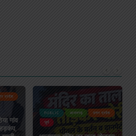
PUBLIC
आजमगढ़
उत्तर प्रदेश
ढ़
उत्तर प्रदेश
दुर्घटना
आजमगढ़: दो सड़क हादसों में ई-