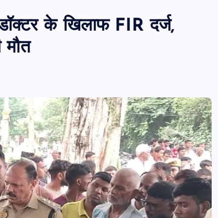
डॉक्टर के खिलाफ FIR दर्ज,
ी मौत
PUBLIC
आजमगढ़
उत्तर प्रदेश
जीवन शैली
आजमगढ़ में राज्य आयुक्त दिव्यांगजन की म
कोर्ट, मौके पर सुनीं शिकायतें,कई मामलों का
तत्काल निस्तारण