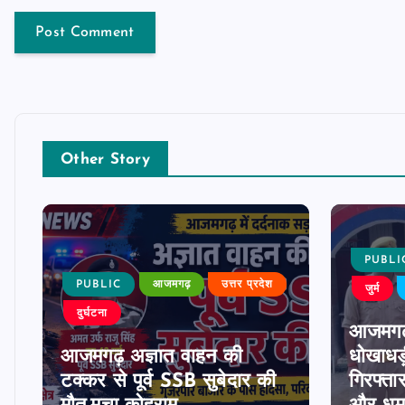
Other Story
PUBLI
PUBLIC
आजमगढ़
उत्तर प्रदेश
जुर्म
दुर्घटना
आजमगढ
आजमगढ़ अज्ञात वाहन की
धोखाधड़
टक्कर से पूर्व SSB सुबेदार की
गिरफ्ता