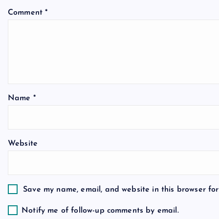
v
Comment
*
i
g
a
Name
*
t
Website
i
o
Save my name, email, and website in this browser for
n
Notify me of follow-up comments by email.