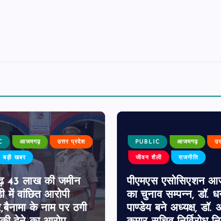
C
आजमगढ़
उत्तर प्रदेश
PUBLIC
आजमगढ़
उत
बड़ी खबर
जीवन शैली
राजनीति
़ 43 लाख की जमीन
पीएमएस एसोसिएशन आ
ी में वांछित आरोपी
का चुनाव सम्पन्न, डॉ. 
र,बैनामा के नाम पर ठगी
पाण्डेय बने अध्यक्ष, डॉ. अ