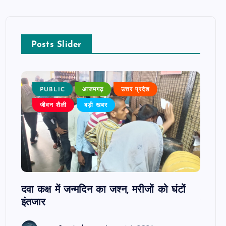
Posts Slider
PUBLIC
आजमगढ़
उत्तर प्रदेश
P
जीवन शैली
बड़ी खबर
ोबाइल
दवा कक्ष में जन्मदिन का जश्न, मरीजों को घंटों
आजमगढ़
इंतजार
सुबेदा