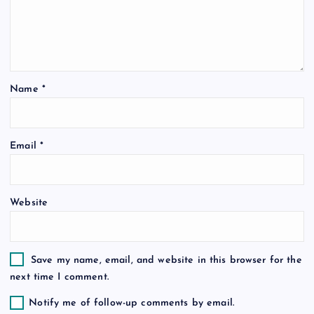
a
t
i
Name
*
o
n
Email
*
Website
Save my name, email, and website in this browser for the
next time I comment.
Notify me of follow-up comments by email.