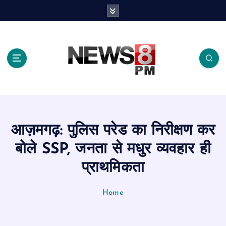
S
k
i
p
t
o
c
o
n
t
e
आज़मगढ़: पुलिस परेड का निरीक्षण कर
n
t
बोले SSP, जनता से मधुर व्यवहार ही
प्राथमिकता
Home