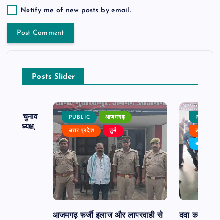
Notify me of new posts by email.
Posts Slider
ढ़ का चुनाव
PUBLIC
आजमगढ़
PUBLIC
 बने अध्यक्ष,
उत्तर प्रदेश
जुर्म
उत्तर प्रदे
र्विरोध
बड़ी खबर
आजमगढ़ फर्जी इलाज और लापरवाही से
दवा कक्ष में ज