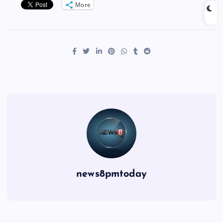
More
news8pmtoday