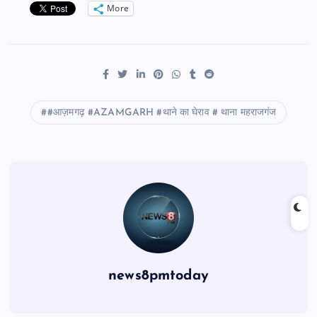
More
#आज़मगढ़ #AZAMGARH #थाने का घेराव # थाना महराजगंज
news8pmtoday