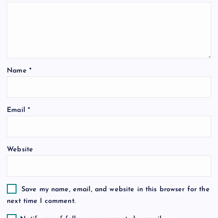
g
a
t
Name
*
i
o
Email
*
n
Website
Save my name, email, and website in this browser for the
next time I comment.