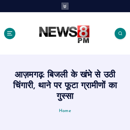
S
k
i
p
t
o
c
o
n
t
e
आज़मगढ़: बिजली के खंभे से उठी
n
t
चिंगारी, थाने पर फूटा ग्रामीणों का
गुस्सा
Home