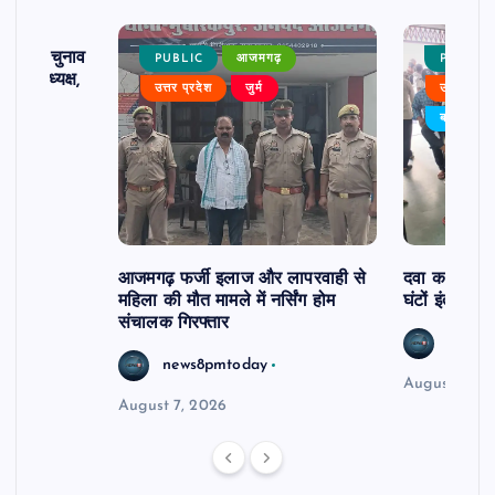
ढ़ का चुनाव
PUBLIC
आजमगढ़
PUBLIC
 बने अध्यक्ष,
उत्तर प्रदेश
जुर्म
उत्तर प्रदे
र्विरोध
बड़ी खबर
आजमगढ़ फर्जी इलाज और लापरवाही से
दवा कक्ष में ज
महिला की मौत मामले में नर्सिंग होम
घंटों इंतजार
संचालक गिरफ्तार
news8
news8pmtoday
August 6, 2
August 7, 2026