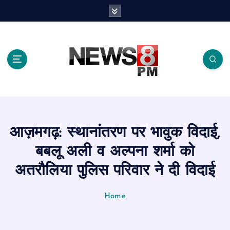
S
k
i
p
t
o
c
o
n
t
e
आज़मगढ़: स्थानांतरण पर भावुक विदाई,
n
t
बबलू अली व अल्पना शर्मा को
अतरौलिया पुलिस परिवार ने दी विदाई
Home