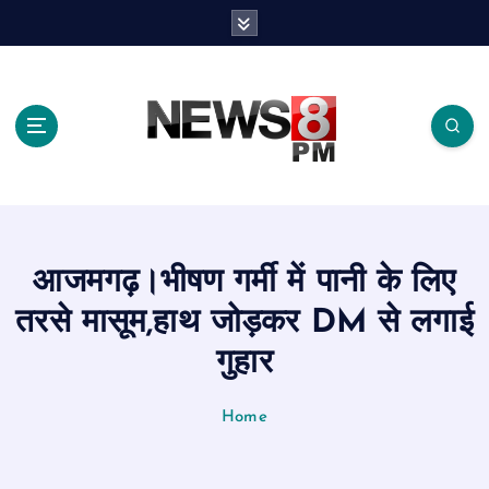
S
k
i
p
t
o
c
o
n
t
e
आजमगढ़।भीषण गर्मी में पानी के लिए
n
t
तरसे मासूम,हाथ जोड़कर DM से लगाई
गुहार
Home