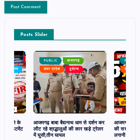
Posts Slider
PUBLIC
आजमगढ़
PUBLIC
बर
राज्य
उत्तर प्रदेश
दुर्घटना
उत्तर प्रदे
ी दिलाने के
आजमगढ़ बाबा बैद्यनाथ धाम से दर्शन कर
आजमगढ़ में 5 
ी रिक्रूटमेंट
लौट रहे श्रद्धालुओं की कार खड़े ट्रेलर
की सख्त कार्र
में घुसी,तीन घायल
लगानी होगी ह