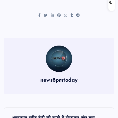
news8pmtoday
P