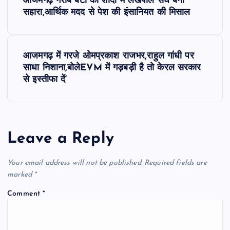
आजमगढ़ गरीब बेटी की शादी में लेखपाल संघ बना
o
सहारा,आर्थिक मदद से पेश की इंसानियत की मिसाल
s
आजमगढ़ में गरजे ओमप्रकाश राजभर,राहुल गांधी पर
t
साधा निशाना,बोलेEVM में गड़बड़ी है तो केरल सरकार
से इस्तीफा दें’
n
a
Leave a Reply
v
i
Your email address will not be published.
Required fields are
marked
*
g
Comment
*
a