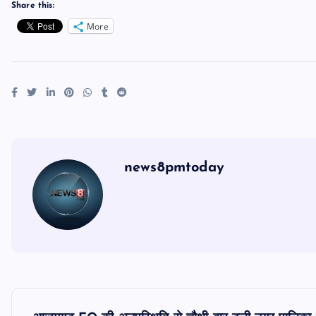
Share this:
More
news8pmtoday
P