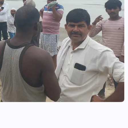
आजमगढ़ में राज्य आयुक्त दिव्यांगजन की म
कोर्ट, मौके पर सुनीं शिकायतें,कई मामलों का
तत्काल निस्तारण
news8pmtoday
August 6, 2026