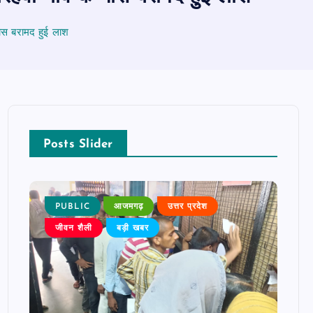
पास बरामद हुई लाश
Posts Slider
PUBLIC
आजमगढ़
उत्तर प्रदेश
P
जीवन शैली
बड़ी खबर