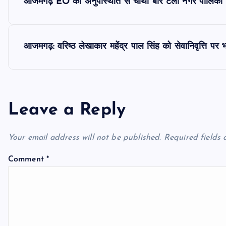
आजमगढ़ EO की अनुपस्थिति से चौथी बार टली नगर पालिका बोर
o
s
आजमगढ़: वरिष्ठ लेखाकार महेंद्र पाल सिंह को सेवानिवृत्ति पर 
t
n
Leave a Reply
a
Your email address will not be published.
Required fields
v
Comment
*
i
g