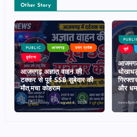
Other Story
PUBLI
PUBLIC
आजमगढ़
उत्तर प्रदेश
जुर्म
दुर्घटना
आजमगढ
आजमगढ़ अज्ञात वाहन की
धोखाधड़
टक्कर से पूर्व SSB सुबेदार की
गिरफ्ता
मौत,मचा कोहराम
और धमक
news8pmtoday
August 6, 2026
news8pm