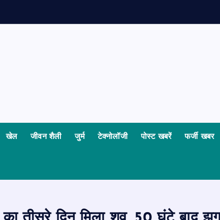
न
खेल
जीवन शैली
जुर्म
टेक्नोलॉजी
पोस्ट खबरें
फर्जी खबर
क का तीसरे दिन मिला शव, 50 घंटे बाद झग