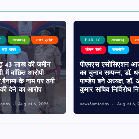
C
आजमगढ़
उत्तर प्रदेश
PUBLIC
आजमगढ़
उत
बड़ी खबर
जीवन शैली
राजनीति
़ 43 लाख की जमीन
पीएमएस एसोसिएशन आ
ी में वांछित आरोपी
का चुनाव सम्पन्न, डॉ. 
र,बैनामा के नाम पर ठगी
पाण्डेय बने अध्यक्ष, डॉ. अ
ी देने का आरोप
कुमार सचिव निर्विरोध निर
today
August 6, 2026
news8pmtoday
August 6, 