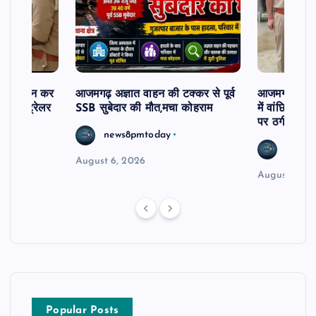
म से दर्शन कर
आजमगढ़ अज्ञात वाहन की टक्कर से पूर्व
आजमगढ़ 43 ल
र खड़े ट्रेलर
SSB सुबेदार की मौत,मचा कोहराम
में वांछित आरो
पर ठगी और ध
news8pmtoday
news8
August 6, 2026
August 6, 2
Popular Posts