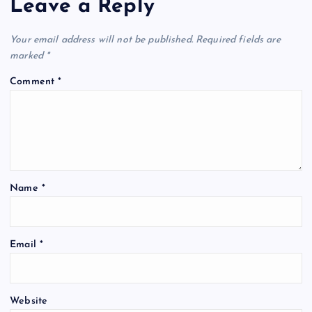
a
Leave a Reply
v
Your email address will not be published.
Required fields are
marked
*
i
Comment
*
g
a
t
Name
*
i
o
Email
*
n
Website