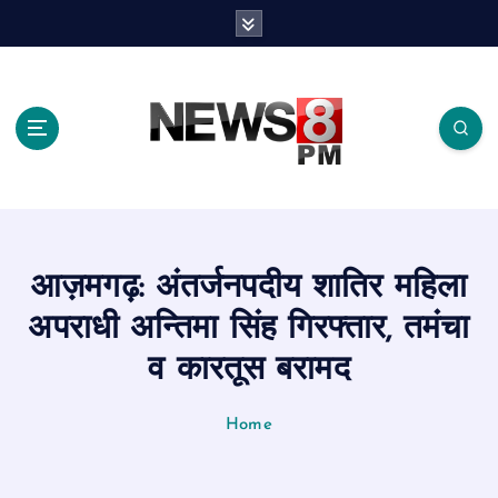
S
k
i
p
t
o
c
o
n
t
e
आज़मगढ़: अंतर्जनपदीय शातिर महिला
n
t
अपराधी अन्तिमा सिंह गिरफ्तार, तमंचा
व कारतूस बरामद
Home