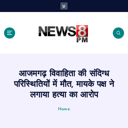
S
k
i
p
t
o
c
o
n
t
e
आजमगढ़ विवाहिता की संदिग्ध
n
t
परिस्थितियों में मौत, मायके पक्ष ने
लगाया हत्या का आरोप
Home