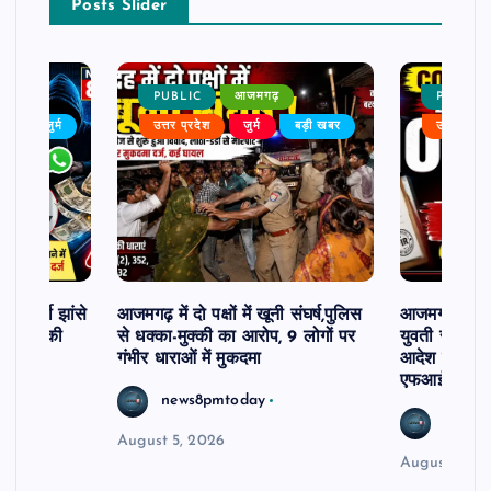
Posts Slider
PUBLIC
आजमगढ़
PUBLIC
ैली
जुर्म
उत्तर प्रदेश
जुर्म
बड़ी खबर
उत्तर प्रदे
र फर्जी झांसे
आजमगढ़ में दो पक्षों में खूनी संघर्ष,पुलिस
आजमगढ़ दो सा
81 लाख की
से धक्का-मुक्की का आरोप, 9 लोगों पर
युवती से अभद्र
गंभीर धाराओं में मुकदमा
आदेश पर 10 
एफआईआर दर्
news8pmtoday
news8
August 5, 2026
August 5, 2