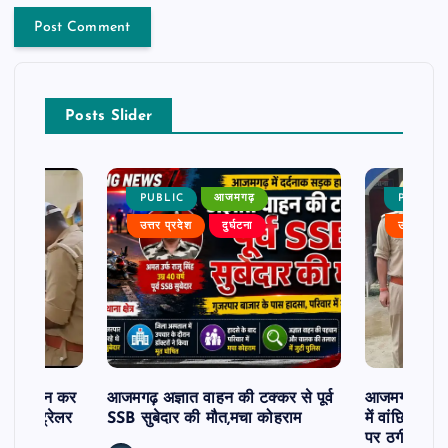
Posts Slider
PUBLIC
आजमगढ़
PUBLIC
उत्तर प्रदेश
दुर्घटना
उत्तर प्रदे
म से दर्शन कर
आजमगढ़ अज्ञात वाहन की टक्कर से पूर्व
आजमगढ़ 43 ल
र खड़े ट्रेलर
SSB सुबेदार की मौत,मचा कोहराम
में वांछित आरो
पर ठगी और ध