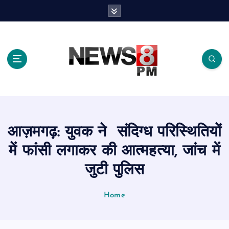
S
k
i
p
t
o
c
o
n
t
e
आज़मगढ़: युवक ने संदिग्ध परिस्थितियों
n
t
में फांसी लगाकर की आत्महत्या, जांच में
जुटी पुलिस
Home