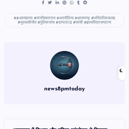
#आत्महत्या #मानसिकतनाव #अतरौलिया #आजमगढ़ #पारिवारिककलह
#युवककीमौत #पुलिसजांच #डायल112 #फांसी #हृदयविदारकघटना
news8pmtoday
P